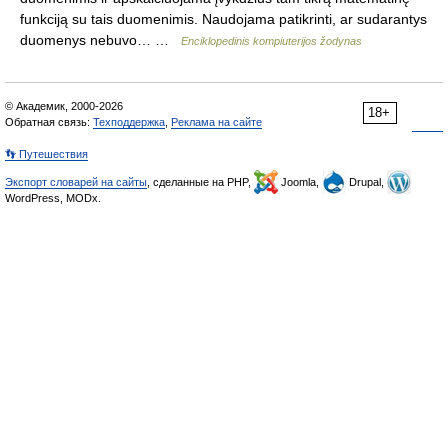
funkciją su tais duomenimis. Naudojama patikrinti, ar sudarantys
duomenys nebuvo… …
Enciklopedinis kompiuterijos žodynas
© Академик, 2000-2026
18+
Обратная связь:
Техподдержка
,
Реклама на сайте
👣 Путешествия
Экспорт словарей на сайты
, сделанные на PHP,
Joomla,
Drupal,
WordPress, MODx.