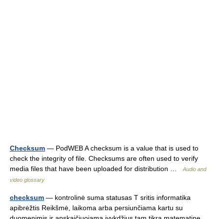
Checksum
— PodWEB A checksum is a value that is used to
check the integrity of file. Checksums are often used to verify
media files that have been uploaded for distribution …
Audio and
video glossary
checksum
— kontrolinė suma statusas T sritis informatika
apibrėžtis Reikšmė, laikoma arba persiunčiama kartu su
duomenimis ir apskaičiuojama įvykdžius tam tikrą matematinę