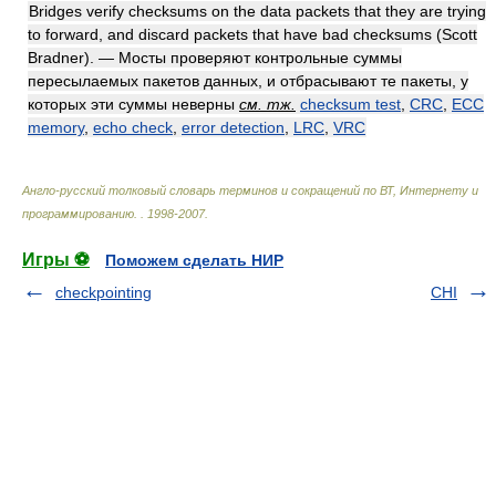
Bridges verify checksums on the data packets that they are trying
to forward, and discard packets that have bad checksums (Scott
Bradner). — Мосты проверяют контрольные суммы
пересылаемых пакетов данных, и отбрасывают те пакеты, у
которых эти суммы неверны
см. тж.
checksum test
,
CRC
,
ECC
memory
,
echo check
,
error detection
,
LRC
,
VRC
Англо-русский толковый словарь терминов и сокращений по ВТ, Интернету и
программированию.
.
1998-2007
.
Игры ⚽
Поможем сделать НИР
checkpointing
CHI